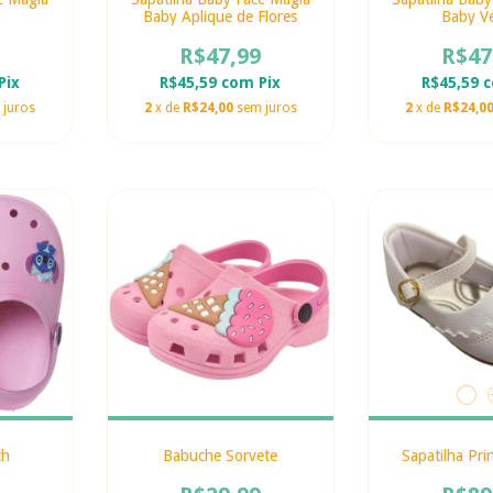
Baby Aplique de Flores
Baby Ve
R$47,99
R$47
Pix
R$45,59
com
Pix
R$45,59
 juros
2
x de
R$24,00
sem juros
2
x de
R$24,0
ch
Babuche Sorvete
Sapatilha Pri