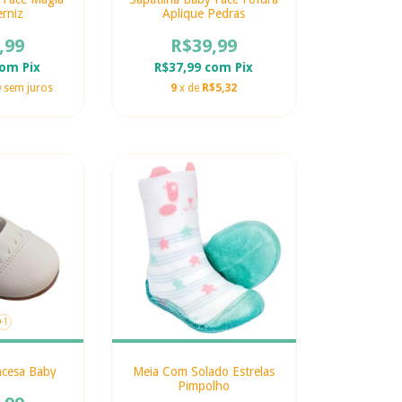
rniz
Aplique Pedras
,99
R$39,99
com
Pix
R$37,99
com
Pix
0
sem juros
9
x de
R$5,32
+1
ncesa Baby
Meia Com Solado Estrelas
Pimpolho