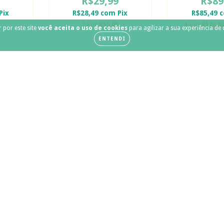
R$29,99
R$89
Pix
R$28,49
com
Pix
R$85,49
7
x de
R$5,00
4
x de
R$22,5
 por este site
você aceita o uso de cookies
para agilizar a sua experiência de
ENTENDI
L
Babuche Minnie
Babuche Chu
R$29,99
R$29
Pix
R$28,49
com
Pix
R$28,49