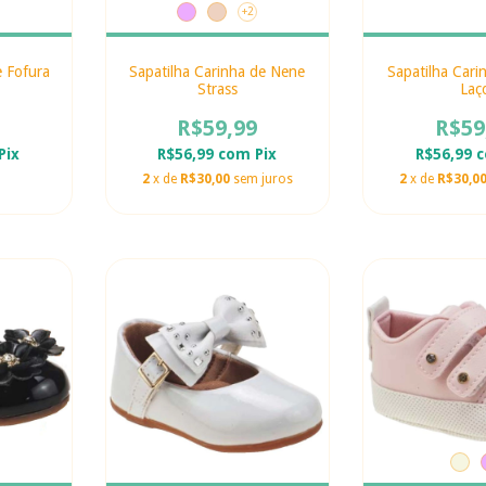
+2
e Fofura
Sapatilha Carinha de Nene
Sapatilha Cari
Strass
Laç
R$59,99
R$59
Pix
R$56,99
com
Pix
R$56,99
2
x de
R$30,00
sem juros
2
x de
R$30,0