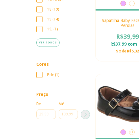
18 (19)
19 (14)
Sapatilha Baby Fac
Perolas
19, (1)
R$39,99
VER TODOS
R$37,99
com
9
x de
R$5,32
Cores
Pele (1)
Preço
De
Até
+1