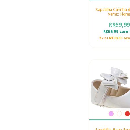
Sapatilha Carinha 
Verniz Flore
R$59,99
R$56,99
com
2
x de
R$30,00
sem
Sapatilha Baby Fac