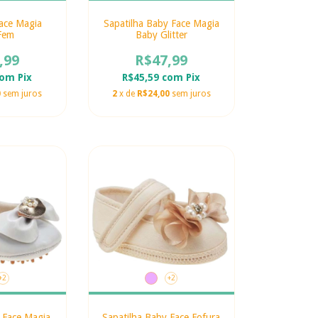
ace Magia
Sapatilha Baby Face Magia
Fem
Baby Glitter
,99
R$47,99
com
Pix
R$45,59
com
Pix
0
sem juros
2
x de
R$24,00
sem juros
+2
+2
 Face Magia
Sapatilha Baby Face Fofura