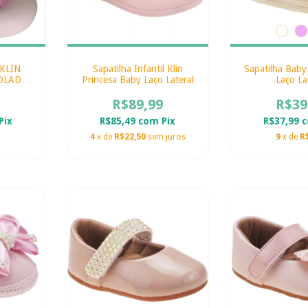
 KLIN
Sapatilha Infantil Klin
Sapatilha Baby
OLADO
Princesa Baby Laço Lateral
Laço La
HO
R$89,99
R$39
Pix
R$85,49
com
Pix
R$37,99
4
x de
R$22,50
sem juros
9
x de
R