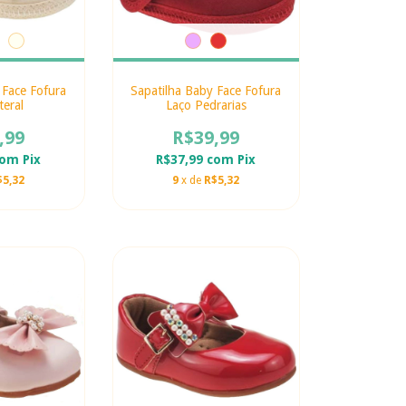
 Face Fofura
Sapatilha Baby Face Fofura
teral
Laço Pedrarias
,99
R$39,99
com
Pix
R$37,99
com
Pix
$5,32
9
x de
R$5,32