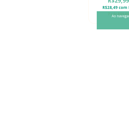
R$29,99
R$28,49
com
7
x de
R$5,00
Ao navegar
Babuche LO
R$29,99
R$28,49
com