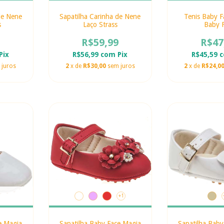
de Nene
Sapatilha Carinha de Nene
Tenis Baby F
s
Laço Strass
Baby 
R$59,99
R$47
Pix
R$56,99
com
Pix
R$45,59
 juros
2
x de
R$30,00
sem juros
2
x de
R$24,0
+1
e Magia
Sapatilha Baby Face Magia
Sapatilha Baby