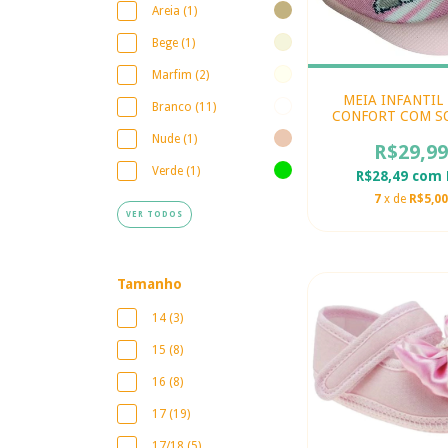
Areia (1)
Bege (1)
Marfim (2)
MEIA INFANTIL
Branco (11)
CONFORT COM S
CACHORRIN
Nude (1)
R$29,99
Verde (1)
R$28,49
com
7
x de
R$5,00
VER TODOS
Tamanho
14 (3)
15 (8)
16 (8)
17 (19)
17/18 (5)