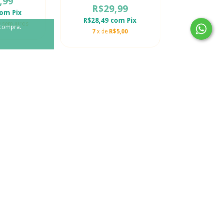
,99
R$29,99
com
Pix
R$28,49
com
Pix
0
sem juros
 compra.
7
x de
R$5,00
+1
va de Amor
Sapatilha Aplique Laço
c/Strass Beakid
,99
R$49,99
com
Pix