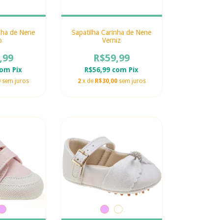
nha de Nene
Sapatilha Carinha de Nene
o
Verniz
,99
R$59,99
com
Pix
R$56,99
com
Pix
0
sem juros
2
x de
R$30,00
sem juros