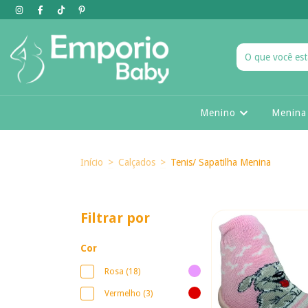
Menino
Menin
Início
>
Calçados
>
Tenis/ Sapatilha Menina
Filtrar por
Cor
Rosa (18)
Vermelho (3)