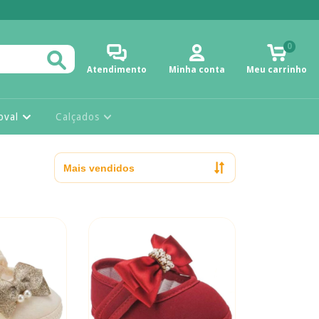
0
Atendimento
Minha conta
Meu carrinho
oval
Calçados