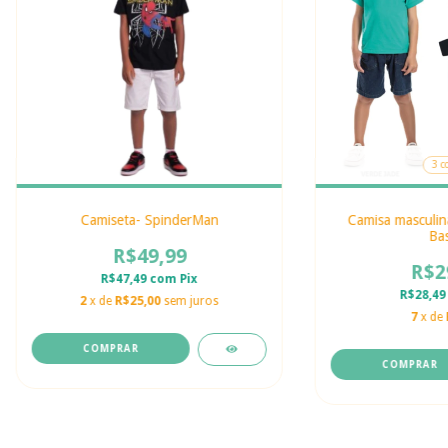
3 c
Camiseta- SpinderMan
Camisa masculin
Bas
R$49,99
R$2
R$47,49
com
Pix
R$28,4
2
x de
R$25,00
sem juros
7
x de
COMPRAR
COMPRAR