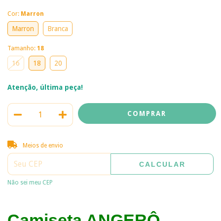
Cor:
Marron
Marron
Branca
Tamanho:
18
16
18
20
Atenção, última peça!
Entregas para o CEP:
ALTERAR CEP
Meios de envio
CALCULAR
Não sei meu CEP
Camiseta ANGERÔ