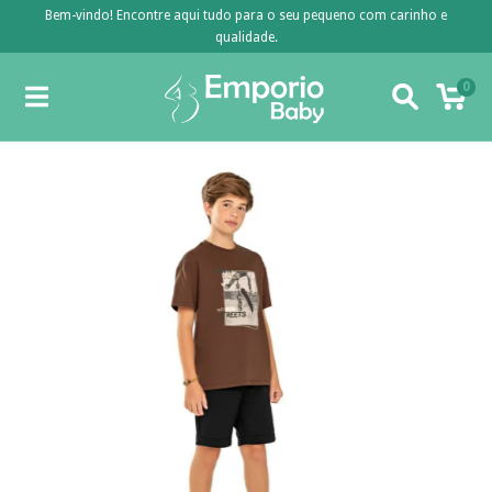
Bem-vindo! Encontre aqui tudo para o seu pequeno com carinho e
qualidade.
0