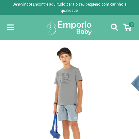
Bem-vindo! Encontre aqui tudo para o seu pequeno com carinho e
qualidade.
0