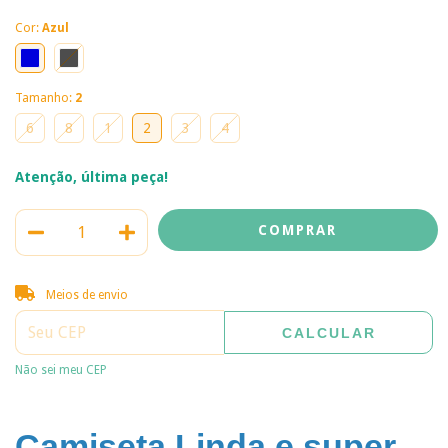
Cor:
Azul
Tamanho:
2
6
8
1
2
3
4
Atenção, última peça!
Entregas para o CEP:
ALTERAR CEP
Meios de envio
CALCULAR
Não sei meu CEP
Camiseta Linda e super