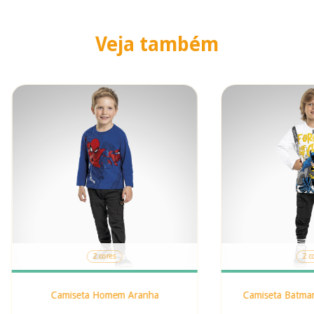
Veja também
2 cores
2 c
Camiseta Homem Aranha
Camiseta Batma