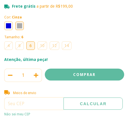
Frete grátis
a partir de
R$199,00
Cor:
Cinza
Tamanho:
6
4
8
6
10
12
14
Atenção, última peça!
Entregas para o CEP:
ALTERAR CEP
Meios de envio
CALCULAR
Não sei meu CEP