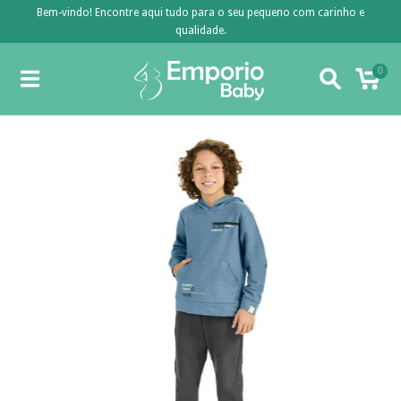
Bem-vindo! Encontre aqui tudo para o seu pequeno com carinho e
qualidade.
0