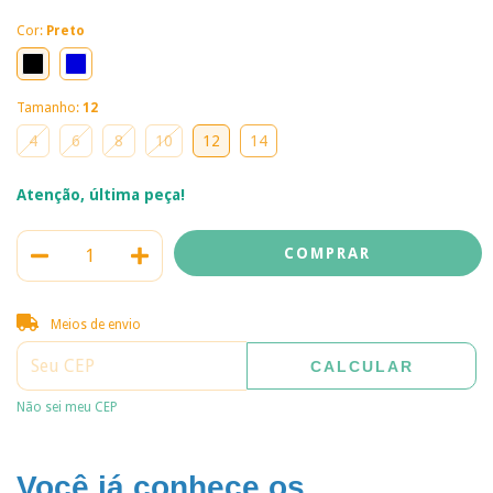
Cor:
Preto
Tamanho:
12
4
6
8
10
12
14
Atenção, última peça!
Entregas para o CEP:
ALTERAR CEP
Meios de envio
CALCULAR
Não sei meu CEP
Você já conhece os