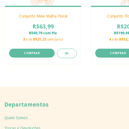
2 cores
2 c
Conjunto Meia Malha Floral
Conjunto Flo
R$63,99
R$20
R$60,79
com
Pix
R$199,4
3
x de
R$21,33
sem juros
4
x de
R$52,
COMPRAR
COMPRAR
Departamentos
Quem Somos
Trocas e Devoluções