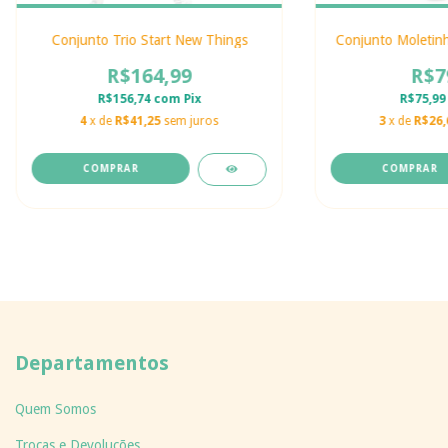
Conjunto Trio Start New Things
Conjunto Moletinh
R$164,99
R$7
R$156,74
com
Pix
R$75,9
4
x de
R$41,25
sem juros
3
x de
R$26,
COMPRAR
COMPRAR
Departamentos
Quem Somos
Trocas e Devoluções