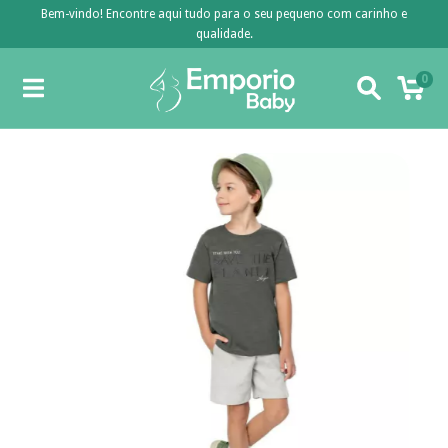
Bem-vindo! Encontre aqui tudo para o seu pequeno com carinho e
qualidade.
0