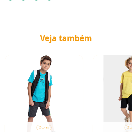
Veja também
2 cores
2 c