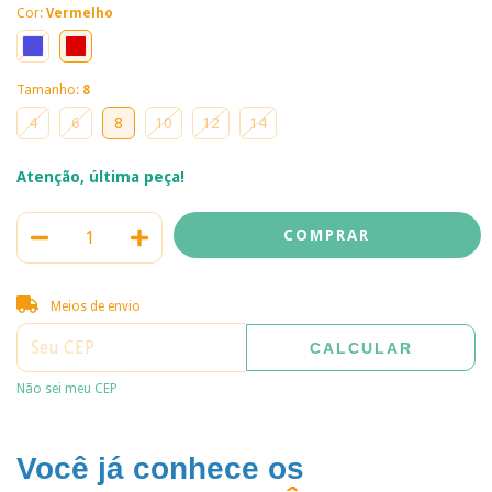
Cor:
Vermelho
Tamanho:
8
4
6
8
10
12
14
Atenção, última peça!
Entregas para o CEP:
ALTERAR CEP
Meios de envio
CALCULAR
Não sei meu CEP
Você já conhece os